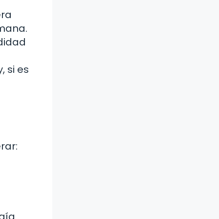
era
emana.
odidad
 si es
rar:
ogía