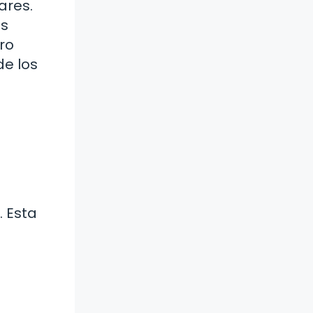
ares.
os
ro
de los
. Esta