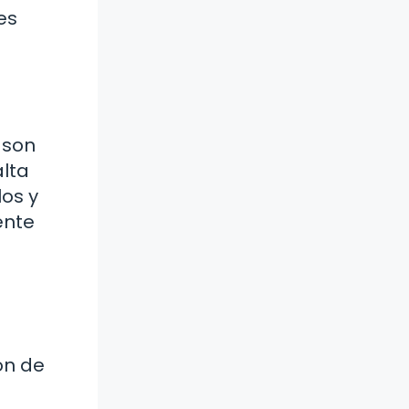
es
 son
alta
los y
ente
ón de