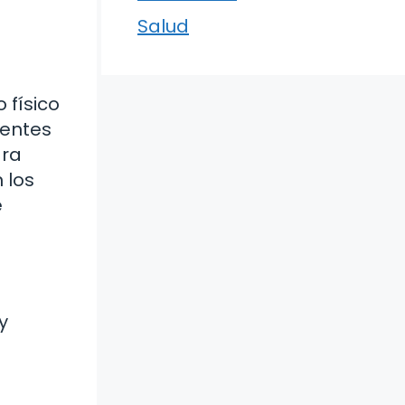
Salud
 físico
rentes
ara
 los
e
y