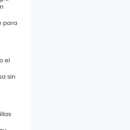
on
te para
o el
sa sin
llas