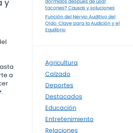
a y
dormidos después de usar
tacones? Causas y soluciones
Función del Nervio Auditivo del
Oído: Clave para la Audición y el
Equilibrio
del
Agricultura
hasta
Calzado
rte a
cer
Deportes
r
.
Destacados
Educación
Entretenimiento
Relaciones