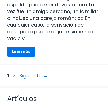
espalda puede ser devastadora.Tal
vez fue un amigo cercano, un familiar
o incluso una pareja romántica.En
cualquier caso, la sensación de
desapego puede dejarte sintiendo
vacío y …
Leer más
Página
Página
1
2
Siguiente
→
Artículos