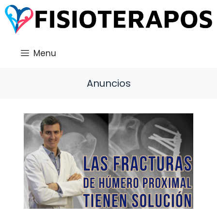
Saltar
al
contenido
Menu
Anuncios