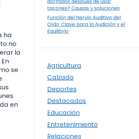
:
dormidos después de usar
tacones? Causas y soluciones
Función del Nervio Auditivo del
Oído: Clave para la Audición y el
Equilibrio
a ha
nto no
erar la
 En
Agricultura
ómo se
Calzado
e
sus
Deportes
unes
Destacados
ada en
Educación
Entretenimiento
Relaciones