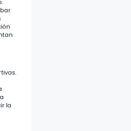
.
mbar
s
ción
entan
tivas.
a
na
r la