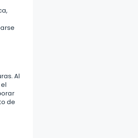
ca,
iarse
ras. Al
 el
porar
to de