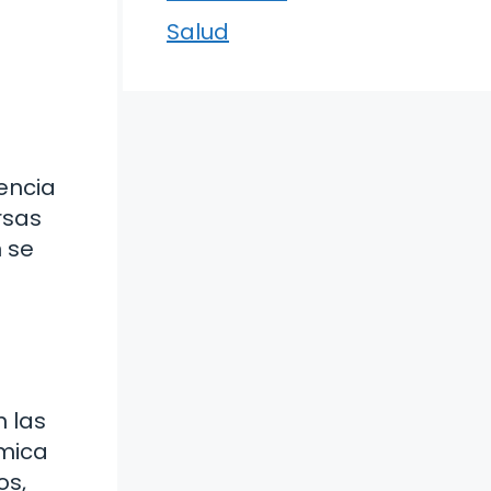
Salud
encia
rsas
 se
 las
ímica
os,