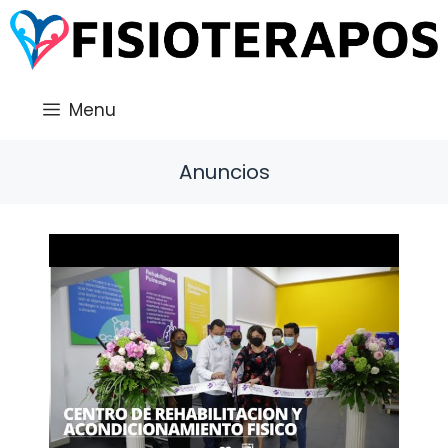
Saltar
al
contenido
Menu
Anuncios