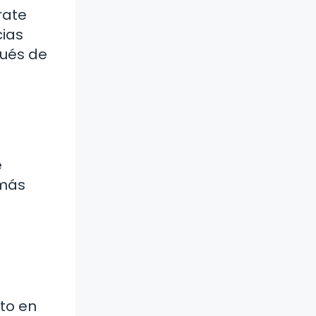
rate
cias
pués de
e
 más
eto en