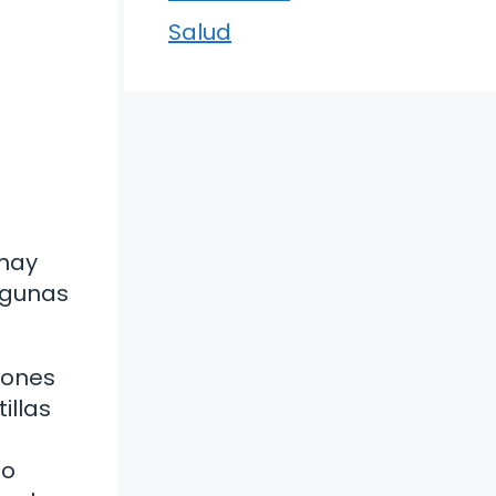
Salud
 hay
lgunas
ajones
illas
no