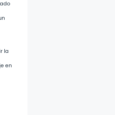
rado
un
r la
je en