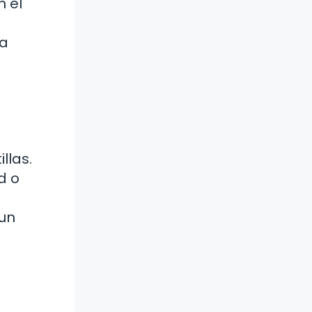
n el
ta
llas.
d o
 un