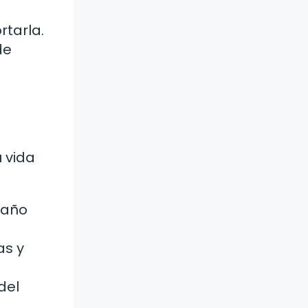
rtarla.
de
u vida
paño
as y
del