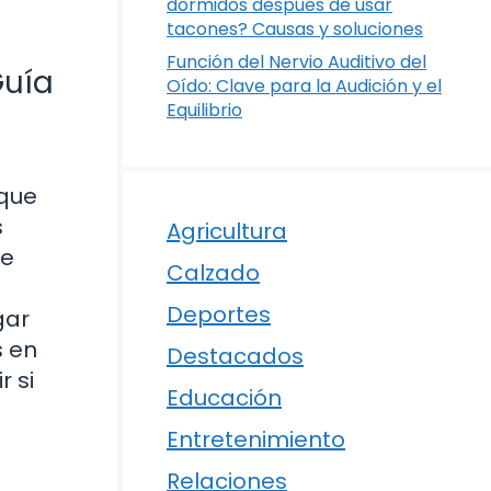
dormidos después de usar
tacones? Causas y soluciones
Función del Nervio Auditivo del
Guía
Oído: Clave para la Audición y el
Equilibrio
 que
s
Agricultura
ue
Calzado
Deportes
gar
s en
Destacados
r si
Educación
Entretenimiento
Relaciones