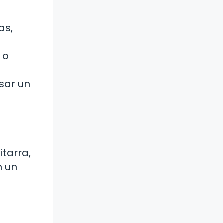
as,
 o
sar un
itarra,
n un