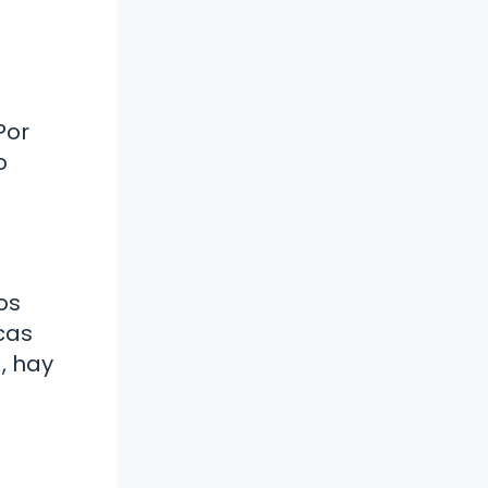
n
Por
o
os
cas
, hay