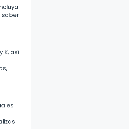
incluya
s saber
 K, así
as,
ua es
lizas