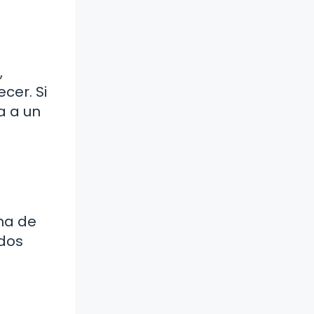
,
cer. Si
a a un
ma de
ados