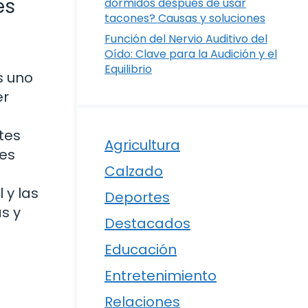
es
dormidos después de usar
tacones? Causas y soluciones
Función del Nervio Auditivo del
Oído: Clave para la Audición y el
Equilibrio
s uno
er
tes
Agricultura
les
Calzado
 y las
Deportes
s y
Destacados
Educación
Entretenimiento
Relaciones