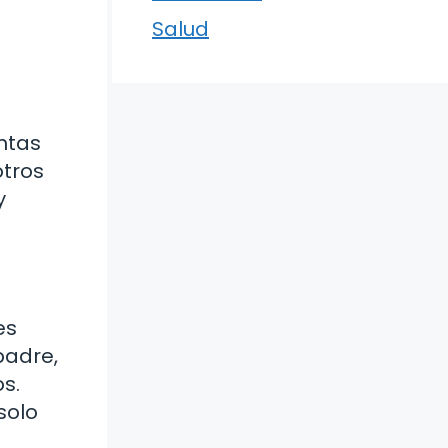
Salud
ntas
otros
y
es
padre,
os.
solo