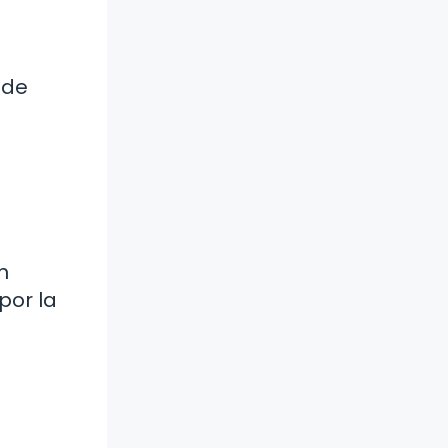
 de
n
por la