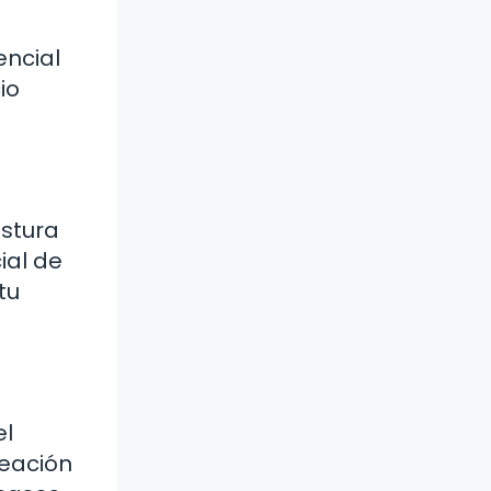
encial
io
ostura
ial de
tu
el
neación