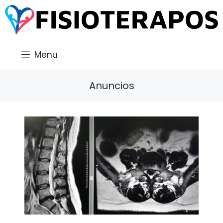
Saltar
al
contenido
Menu
Anuncios