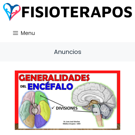
Saltar
al
contenido
Menu
Anuncios