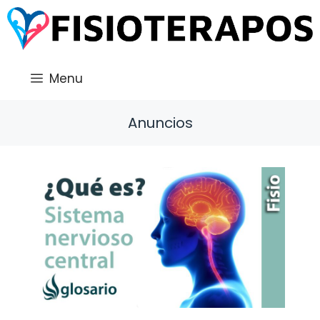
Saltar
al
contenido
Menu
Anuncios