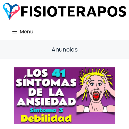
Saltar
al
contenido
Menu
Anuncios