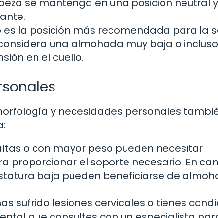
beza se mantenga en una posición neutral y
lante.
 es la posición más recomendada para la s
a, considera una almohada muy baja o incluso
nsión en el cuello.
rsonales
 morfología y necesidades personales tambi
a:
ltas o con mayor peso pueden necesitar
a proporcionar el soporte necesario. En ca
statura baja pueden beneficiarse de almo
has sufrido lesiones cervicales o tienes cond
ental que consultes con un especialista par