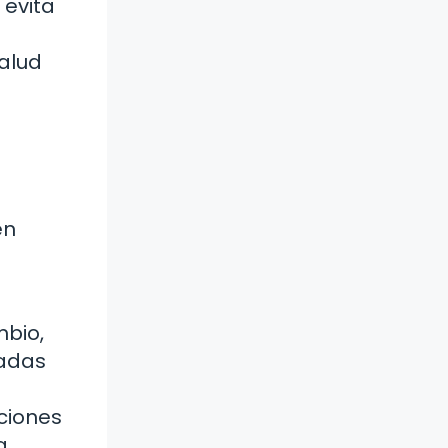
 evita
alud
én
mbio,
hadas
iciones
a