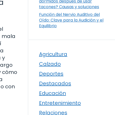
a
dormidos después de usar
tacones? Causas y soluciones
Función del Nervio Auditivo del
Oído: Clave para la Audición y el
Equilibrio
el
a mala
í
ra
Agricultura
 y
Calzado
largo
 y cómo
Deportes
a
Destacados
do con
Educación
Entretenimiento
Relaciones