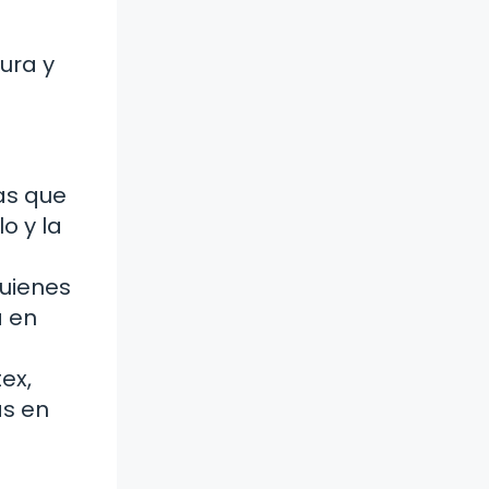
ura y
as que
o y la
uienes
a en
ex,
as en