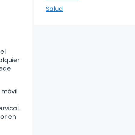
Salud
el
alquier
uede
 móvil
rvical.
or en