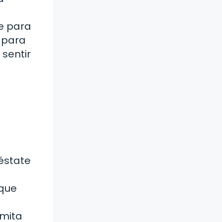
e para
 para
sentir
éstate
 que
mita