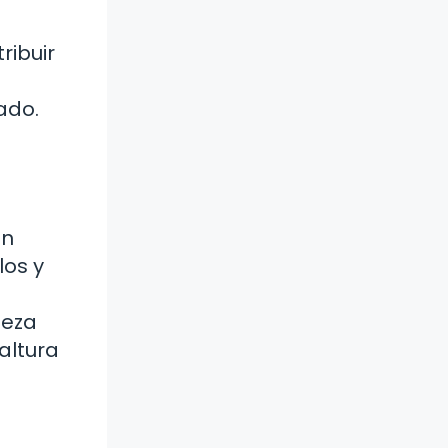
ribuir
ado.
en
los y
beza
altura