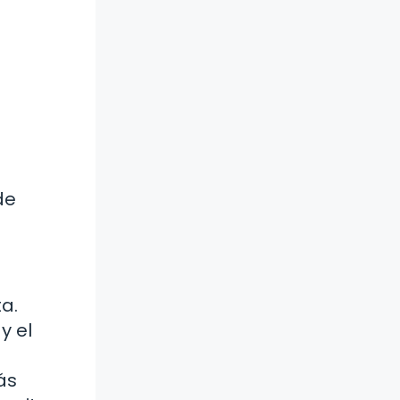
de
a.
y el
ás