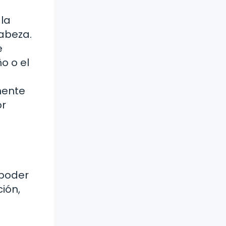
la
abeza.
e
o o el
mente
or
 poder
ión,