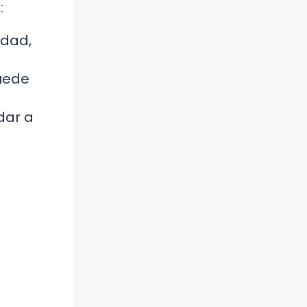
:
edad,
puede
dar a