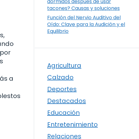
dormidos después de usar
tacones? Causas y soluciones
Función del Nervio Auditivo del
Oído: Clave para la Audición y el
Equilibrio
s,
uando
¿por
s
Agricultura
Calzado
ás a
Deportes
olestos
Destacados
Educación
Entretenimiento
Relaciones