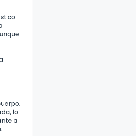
stico
a
 aunque
a.
cuerpo.
da, lo
ante a
.