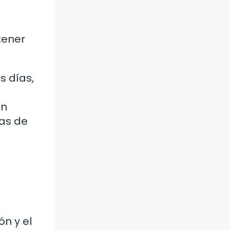
tener
s días,
un
as de
ón y el