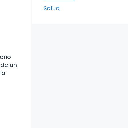
Salud
meno
 de un
la