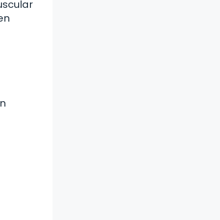
uscular
en
Un