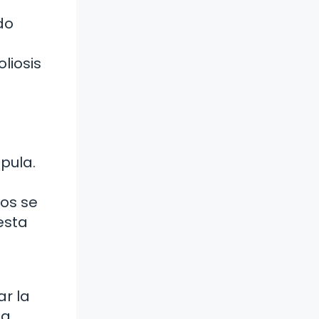
do
liosis
pula.
los se
esta
ar la
da