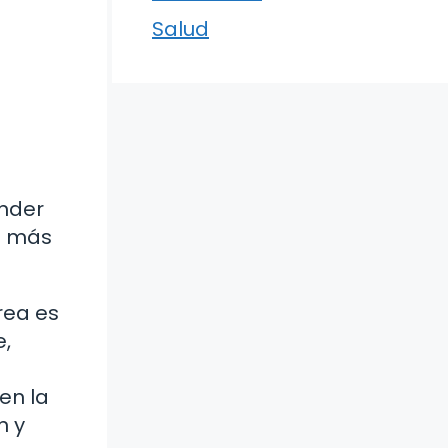
Salud
ender
s más
rea es
e,
en la
n y