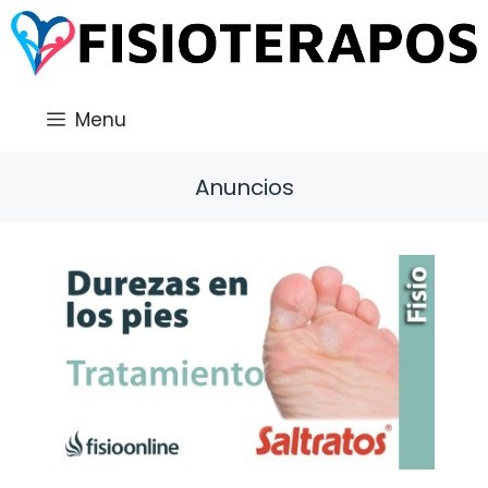
Saltar
al
contenido
Menu
Anuncios