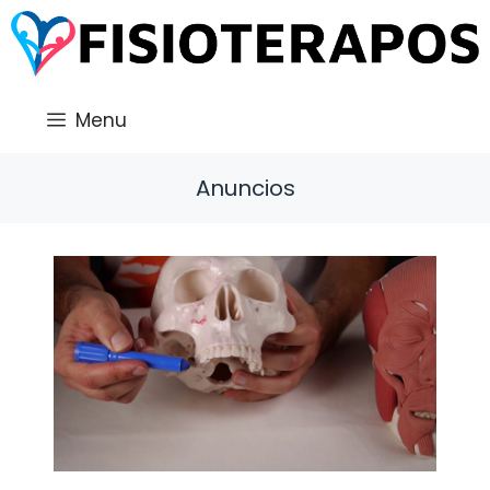
Saltar
al
contenido
Menu
Anuncios