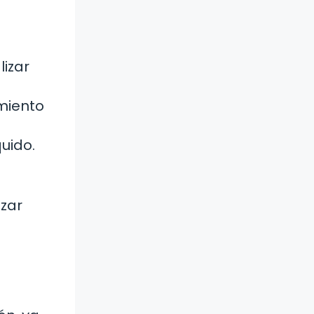
izar
imiento
uido.
izar
e