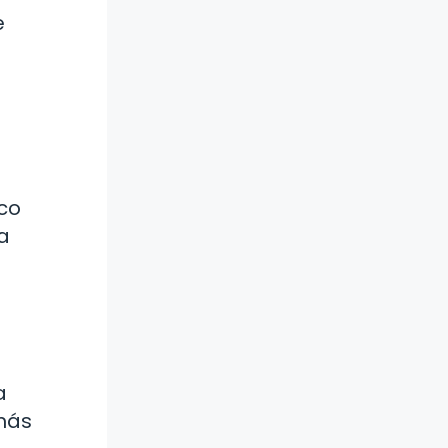
e
ico
a
a
 más