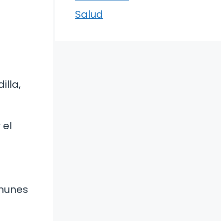
Salud
illa,
 el
omunes