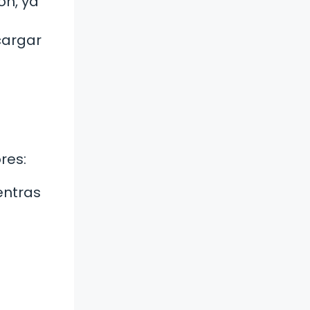
ón, ya
cargar
res:
entras