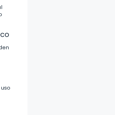
l
o
sco
eden
 uso