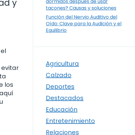
ad y
dormidos después de usar
tacones? Causas y soluciones
Función del Nervio Auditivo del
Oído: Clave para la Audición y el
Equilibrio
el
Agricultura
 evitar
Calzado
ta
e los
Deportes
 aquí
Destacados
u
Educación
Entretenimiento
Relaciones