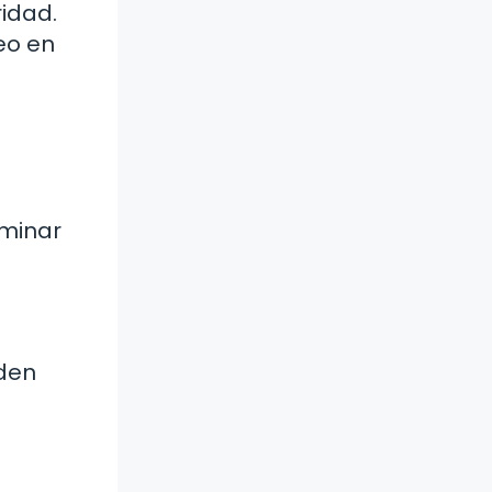
idad.
eo en
rminar
eden