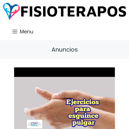
Saltar
al
contenido
Menu
Anuncios