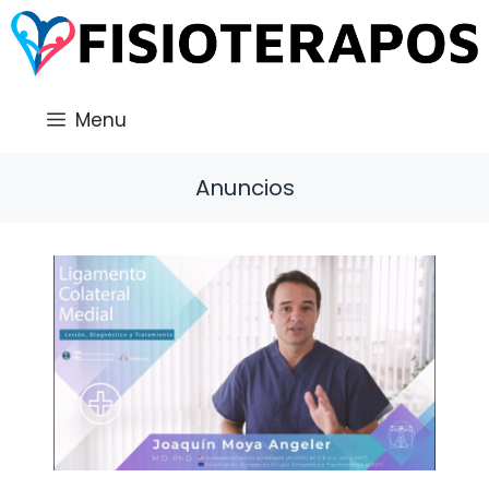
Saltar
al
contenido
Menu
Anuncios