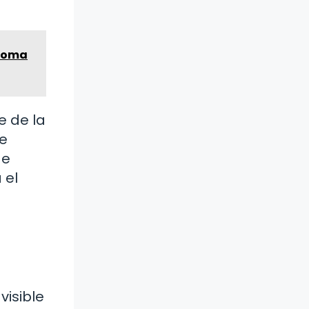
oloma
e de la
ue
de
 el
visible