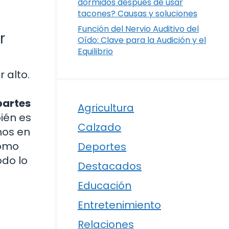
dormidos después de usar
tacones? Causas y soluciones
Función del Nervio Auditivo del
r
Oído: Clave para la Audición y el
Equilibrio
 alto.
partes
Agricultura
ién es
Calzado
mos en
cómo
Deportes
odo lo
Destacados
Educación
Entretenimiento
Relaciones