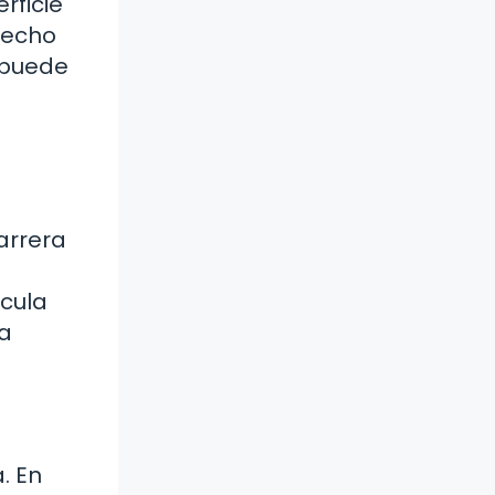
rficie
lecho
, puede
arrera
ícula
la
. En