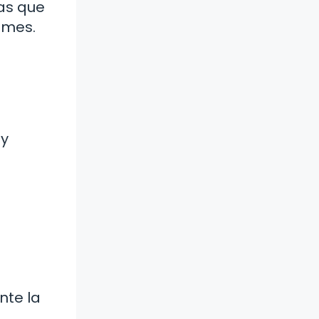
as que
 mes.
 y
nte la