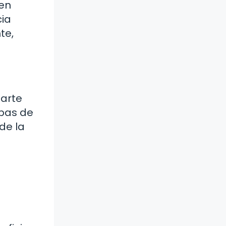
 en
cia
te,
parte
apas de
 de la