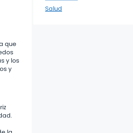
Salud
na que
dedos
s y los
os y
riz
dad.
de la