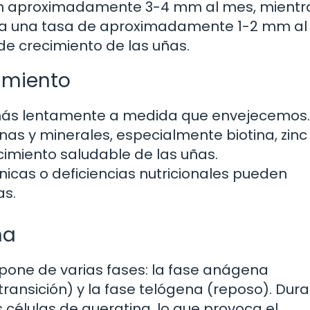
en aproximadamente 3-4 mm al mes, mientr
, a una tasa de aproximadamente 1-2 mm al
 de crecimiento de las uñas.
imiento
 más lentamente a medida que envejecemos.
nas y minerales, especialmente biotina, zinc
imiento saludable de las uñas.
cas o deficiencias nutricionales pueden
as.
ña
mpone de varias fases: la fase anágena
transición) y la fase telógena (reposo). Dura
células de queratina, lo que provoca el