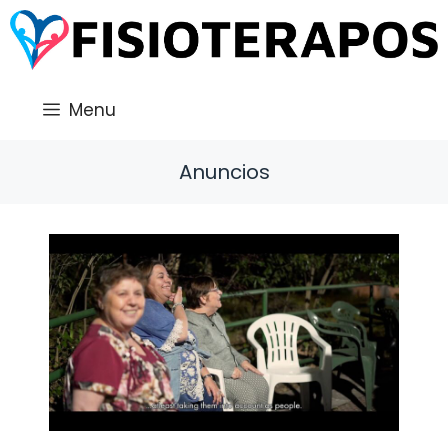
Saltar
al
contenido
Menu
Anuncios