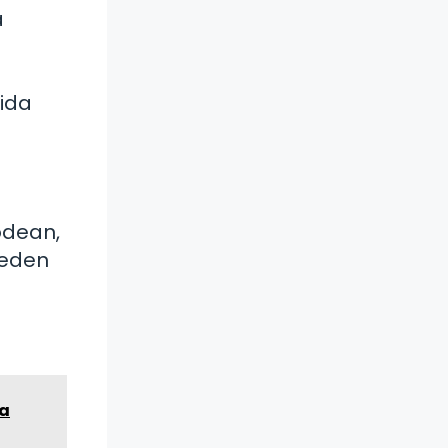
a
vida
odean,
ueden
la