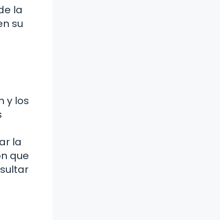
de la
en su
 y los
s
ar la
ón que
sultar