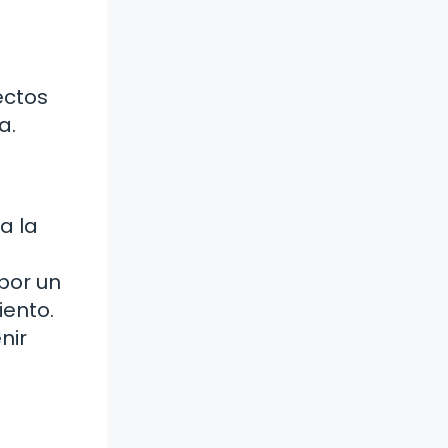
ectos
a.
a la
por un
iento.
nir