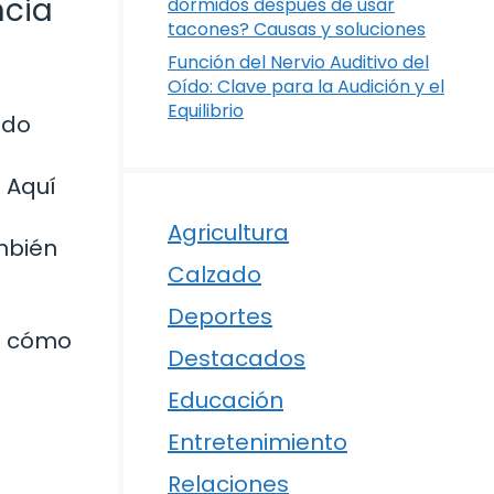
ncia
dormidos después de usar
tacones? Causas y soluciones
Función del Nervio Auditivo del
Oído: Clave para la Audición y el
Equilibrio
ndo
 Aquí
Agricultura
mbién
Calzado
Deportes
os cómo
Destacados
Educación
Entretenimiento
Relaciones