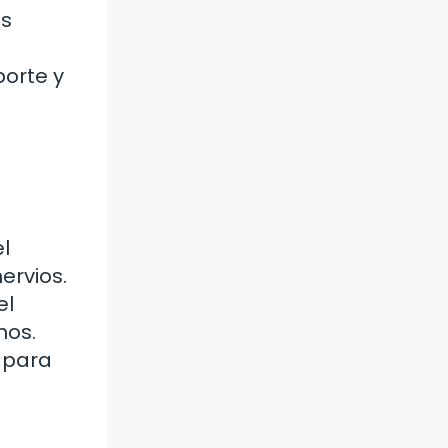
as
porte y
l
ervios.
el
nos.
 para