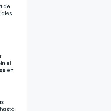
a de
iales
a
in el
rse en
as
 hasta