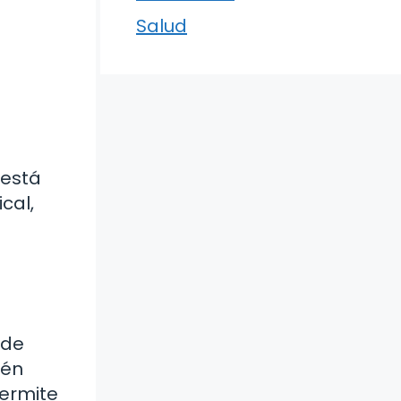
Salud
 está
cal,
 de
ién
permite