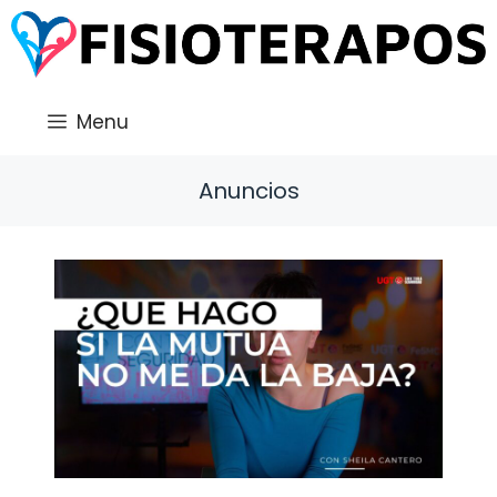
Saltar
al
contenido
Menu
Anuncios