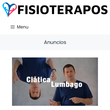
Saltar
al
contenido
Menu
Anuncios