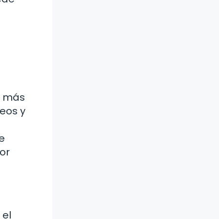
ón más
teos y
e
or
 el