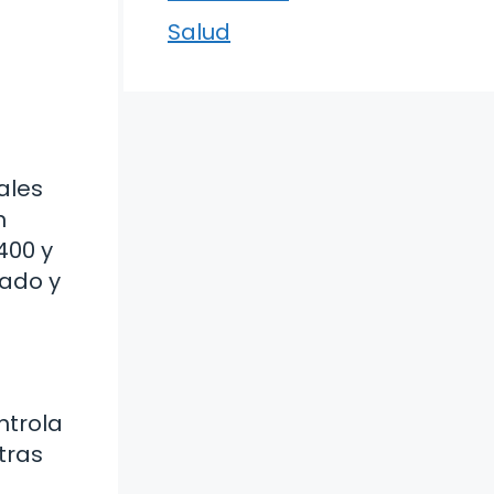
Salud
ales
n
400 y
uado y
ntrola
tras