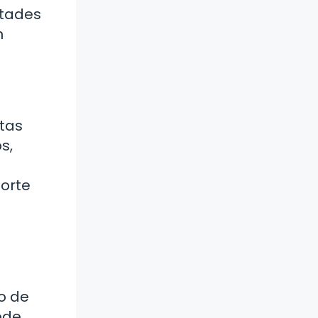
ltades
n
otas
s,
porte
to de
ede