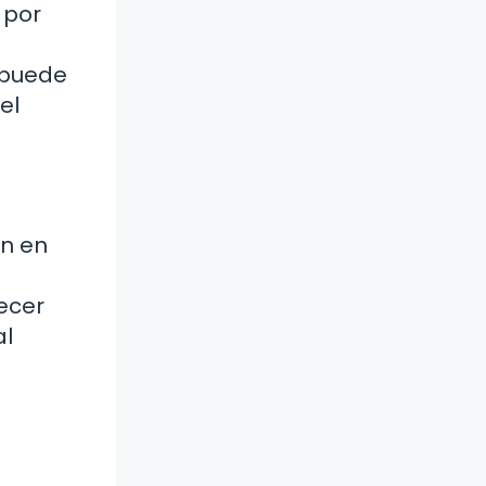
 por
o puede
el
en en
ecer
al