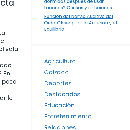
ecta
dormidos después de usar
tacones? Causas y soluciones
Función del Nervio Auditivo del
Oído: Clave para la Audición y el
Equilibrio
ca
se
ol sala
Agricultura
tado
Calzado
? En
u peso
Deportes
Destacados
ar la
Educación
Entretenimiento
Relaciones