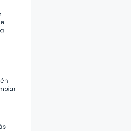
n
de
al
ién
ambiar
ás