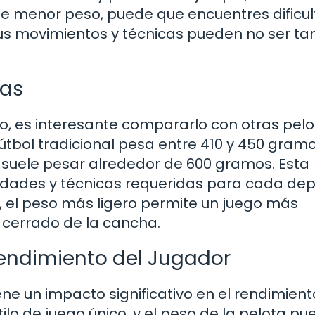
e menor peso, puede que encuentres dificu
us movimientos y técnicas pueden no ser ta
tas
o, es interesante compararlo con otras pel
útbol tradicional pesa entre 410 y 450 gramo
suele pesar alrededor de 600 gramos. Esta
lidades y técnicas requeridas para cada de
la, el peso más ligero permite un juego más
o cerrado de la cancha.
endimiento del Jugador
ne un impacto significativo en el rendimien
ilo de juego único, y el peso de la pelota pu