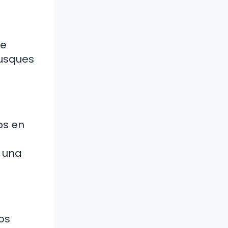
de
busques
os en
e una
os