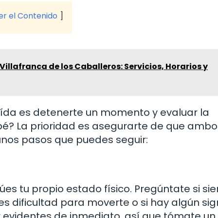
ver el Contenido
Villafranca de los Caballeros: Servicios, Horarios y
aída es detenerte un momento y evaluar la
ebé? La prioridad es asegurarte de que ambo
unos pasos que puedes seguir:
úes tu propio estado físico. Pregúntate si si
nes dificultad para moverte o si hay algún si
er evidentes de inmediato, así que tómate un