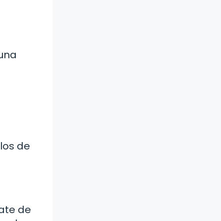
guna
o
alos de
ate de