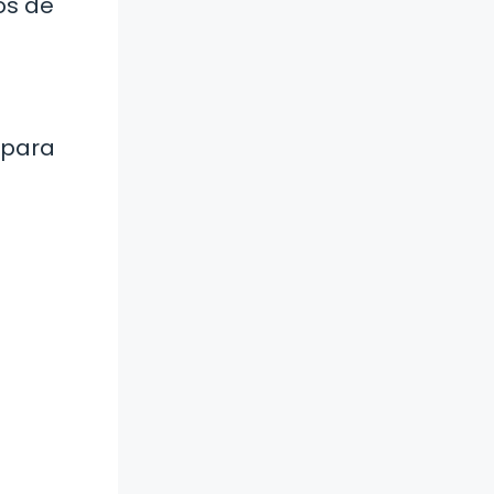
os de
 para