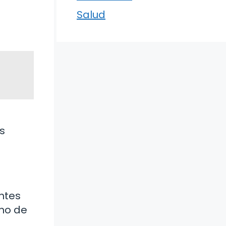
Salud
s
entes
gno de