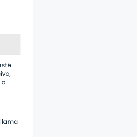
esté
ivo,
 o
 llama