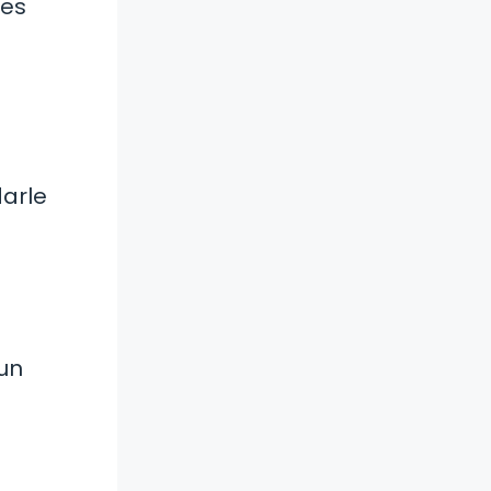
des
darle
un