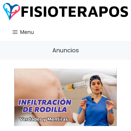
Saltar
al
contenido
Menu
Anuncios