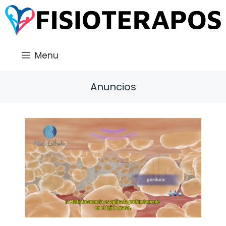
Saltar
al
contenido
Menu
Anuncios