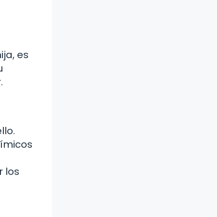
ja, es
u
.
llo.
uímicos
 los