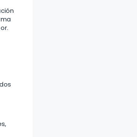
ación
orma
or.
ados
es,