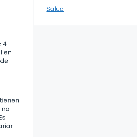
Salud
e 4
l en
 de
tienen
 no
Es
riar