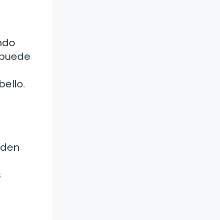
endo
o puede
bello.
eden
s