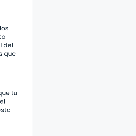
los
to
l del
as que
que tu
el
esta