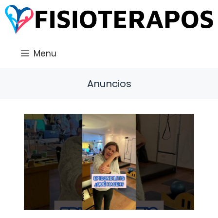
Saltar
al
contenido
Menu
Anuncios