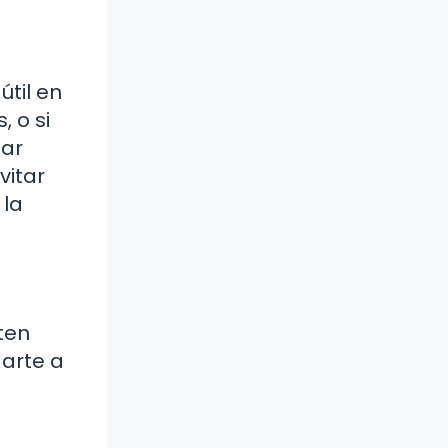
útil en
, o si
tar
vitar
 la
ten
arte a