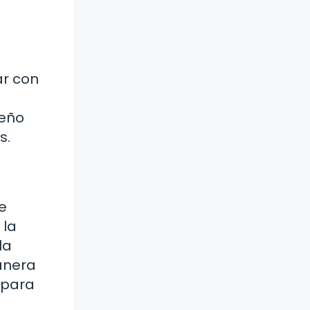
ar con
seño
s.
e
 la
la
manera
 para