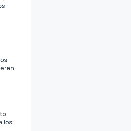
os
Los
ieren
nto
e los