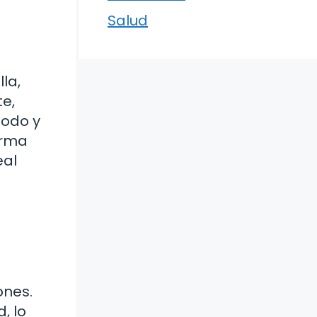
Salud
la,
e,
modo y
orma
eal
ones.
, lo