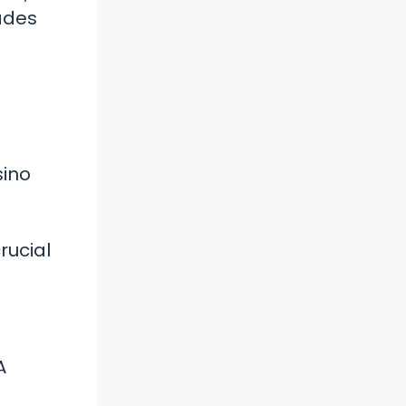
dades
sino
e
rucial
A