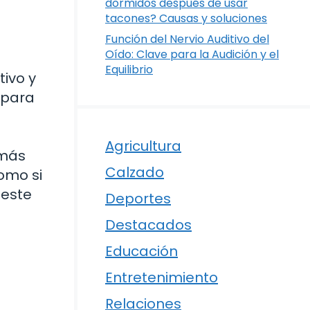
dormidos después de usar
tacones? Causas y soluciones
Función del Nervio Auditivo del
Oído: Clave para la Audición y el
Equilibrio
tivo y
a para
Agricultura
emás
Calzado
omo si
 este
Deportes
Destacados
Educación
Entretenimiento
Relaciones