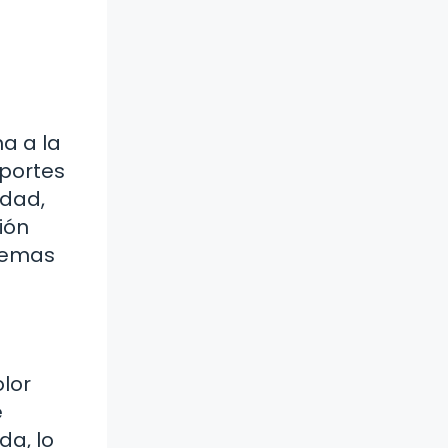
na a la
eportes
idad,
ión
blemas
olor
e
da, lo