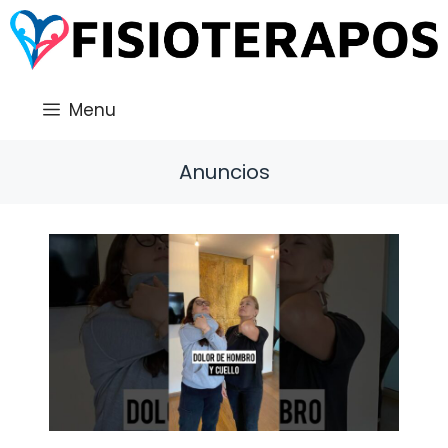
Saltar
al
contenido
Menu
Anuncios