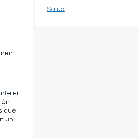
Salud
enen
ente en
xión
s que
on un