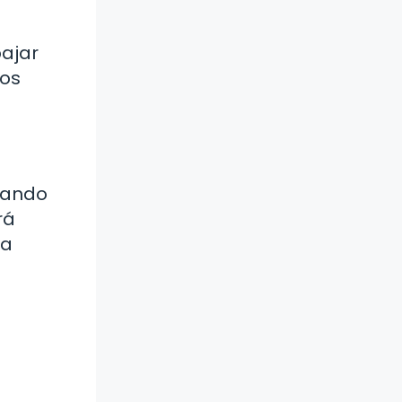
ajar
ios
izando
rá
ra