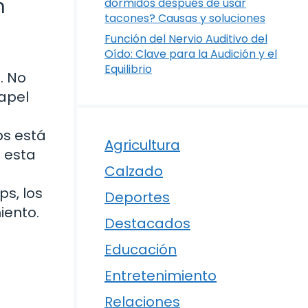
n
dormidos después de usar
tacones? Causas y soluciones
Función del Nervio Auditivo del
Oído: Clave para la Audición y el
Equilibrio
. No
apel
ps está
Agricultura
 esta
Calzado
s, los
Deportes
iento.
Destacados
Educación
Entretenimiento
Relaciones