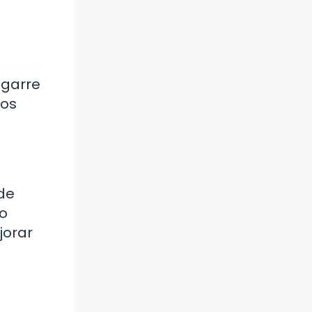
agarre
los
 de
lo
jorar