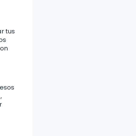
ar tus
os
con
pesos
,
r