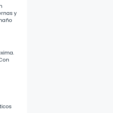
n
ernas y
amaño
áxima.
 Con
ticos