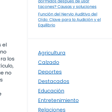
dormidos después de usar
tacones? Causas y soluciones
Función del Nervio Auditivo del
Oído: Clave para la Audición y el
Equilibrio
 el
 no
Agricultura
ra los
Calzado
ículo,
Deportes
ue no
as
Destacados
Educación
e
Entretenimiento
Relaciones