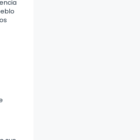
encia
ueblo
los
e