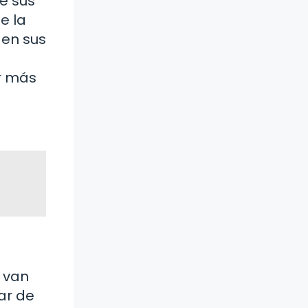
re sus
e la
 en sus
er más
e van
tar de