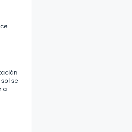
ece
tación
 sol se
n a