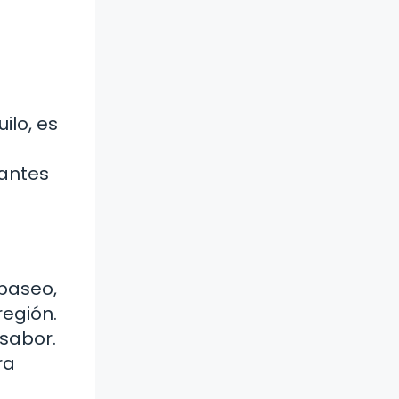
ilo, es
mantes
 paseo,
región.
 sabor.
ra