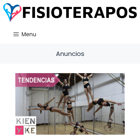
Saltar
al
contenido
Menu
Anuncios