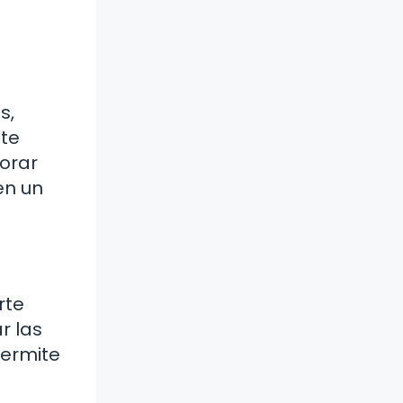
s,
ite
jorar
en un
rte
r las
permite