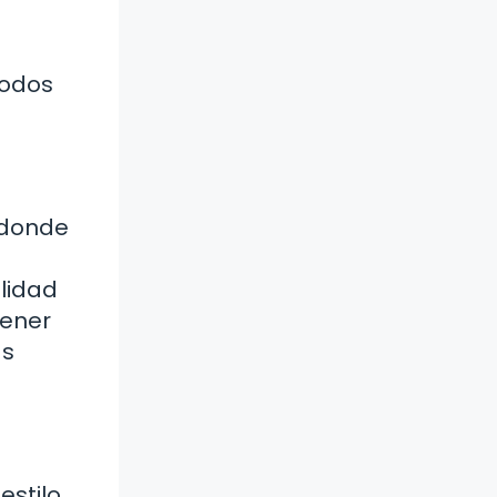
modos
 donde
ilidad
tener
as
estilo