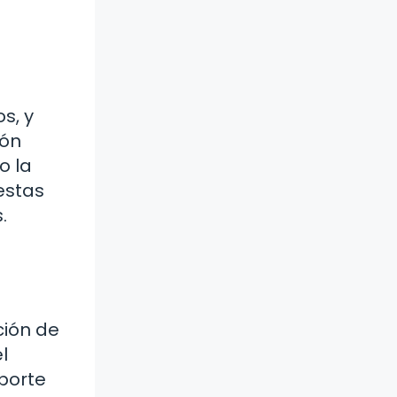
s, y
ión
o la
estas
.
ción de
l
eporte