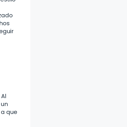
izado
chos
eguir
 Al
 un
o a que