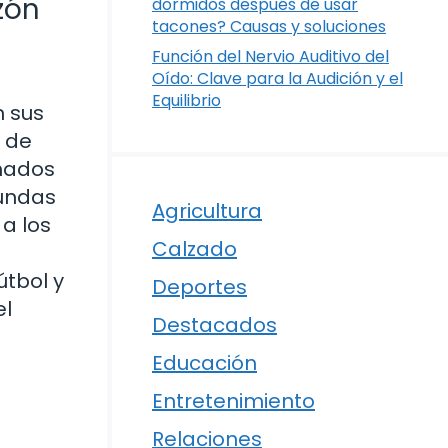
zón
dormidos después de usar
tacones? Causas y soluciones
Función del Nervio Auditivo del
Oído: Clave para la Audición y el
Equilibrio
n sus
 de
onados
fundas
Agricultura
 a los
Calzado
útbol y
Deportes
el
Destacados
Educación
Entretenimiento
Relaciones