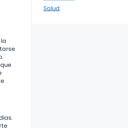
Salud
 la
tarse
o.
 que
e
te
dias.
rte