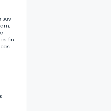
n sus
ram,
de
resión
icas
s