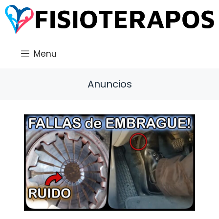
Saltar
al
contenido
Menu
Anuncios