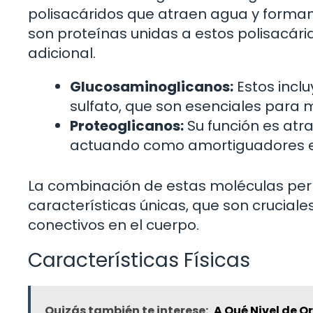
polisacáridos que atraen agua y forman 
son proteínas unidas a estos polisacári
adicional.
Glucosaminoglicanos:
Estos inclu
sulfato, que son esenciales para ma
Proteoglicanos:
Su función es atr
actuando como amortiguadores en 
La combinación de estas moléculas per
características únicas, que son crucial
conectivos en el cuerpo.
Características Físicas
Quizás también te interese:
A Qué Nivel de O