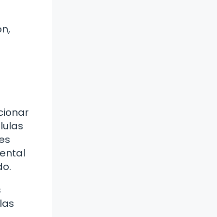
ón,
cionar
lulas
 es
ental
do.
s
las