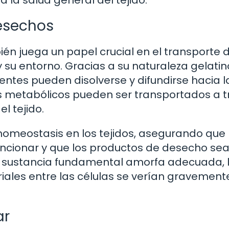
 la salud general del tejido.
Desechos
n juega un papel crucial en el transporte 
y su entorno. Gracias a su naturaleza gelatin
entes pueden disolverse y difundirse hacia l
os metabólicos pueden ser transportados a 
l tejido.
homeostasis en los tejidos, asegurando que 
funcionar y que los productos de desecho se
na sustancia fundamental amorfa adecuada, 
iales entre las células se verían gravement
ar