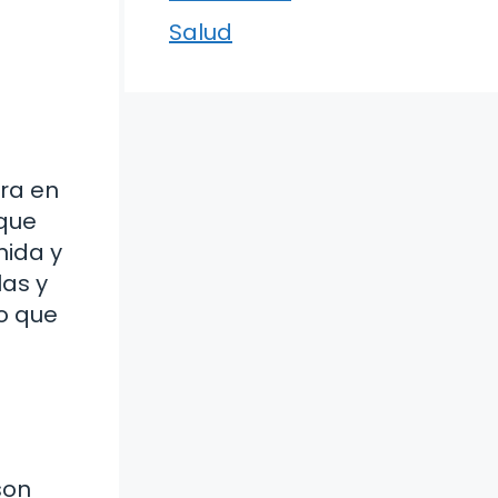
Salud
tra en
 que
nida y
las y
lo que
son