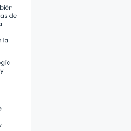
mbién
las de
a
 la
ogía
 y
e
y