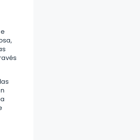
de
osa,
as
través
las
an
la
e