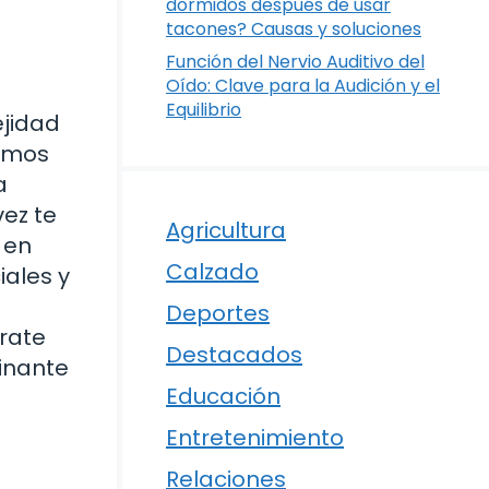
dormidos después de usar
tacones? Causas y soluciones
Función del Nervio Auditivo del
Oído: Clave para la Audición y el
Equilibrio
ejidad
ramos
a
vez te
Agricultura
 en
Calzado
iales y
Deportes
árate
Destacados
inante
Educación
Entretenimiento
Relaciones