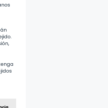
canos
tán
jido.
ión,
 tenga
jidos
ncia