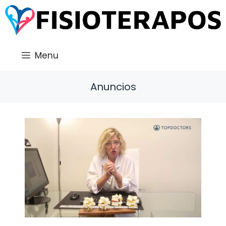
Saltar
al
contenido
Menu
Anuncios