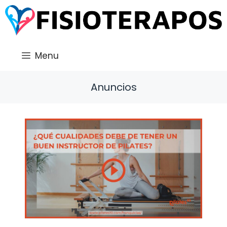
Saltar
al
contenido
Menu
Anuncios