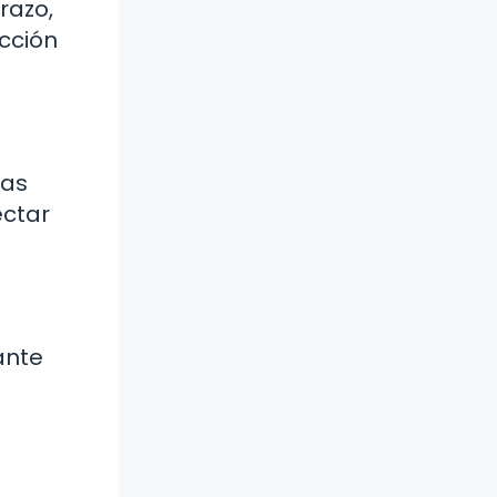
razo,
cción
nas
ectar
ante