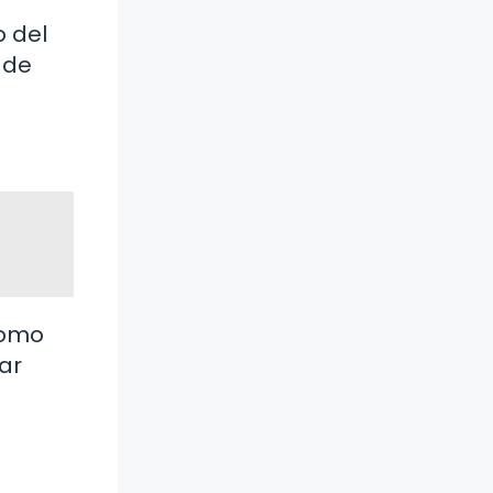
o del
 de
como
ar