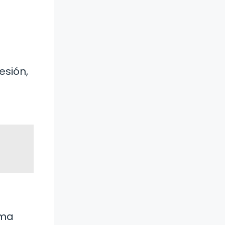
esión,
rma