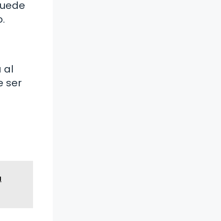
puede
.
 al
e ser
a