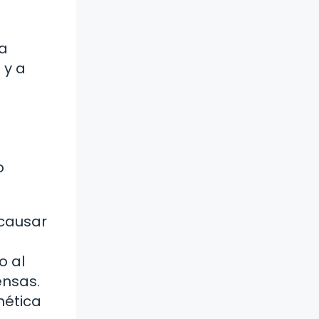
na
 y a
o
 causar
o al
ensas.
nética