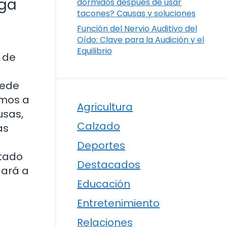
rga
dormidos después de usar
tacones? Causas y soluciones
Función del Nervio Auditivo del
Oído: Clave para la Audición y el
Equilibrio
s de
uede
emos a
Agricultura
usas,
Calzado
as
Deportes
ntado
Destacados
dará a
Educación
Entretenimiento
Relaciones