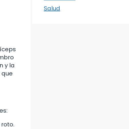
Salud
bíceps
ombro
n y la
n que
es:
roto.