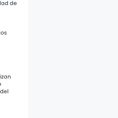
idad de
tos
lizan
e
del