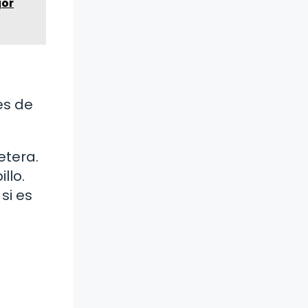
jor
es de
etera.
llo.
si es