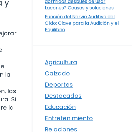
a y
dormidos después de usar
tacones? Causas y soluciones
Función del Nervio Auditivo del
Oído: Clave para la Audición y el
Equilibrio
ejorar
e
Agricultura
te
Calzado
n la
Deportes
n, las
Destacados
ra. Si
Educación
re la
Entretenimiento
Relaciones