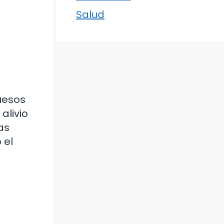
Salud
huesos
alivio
as
 el