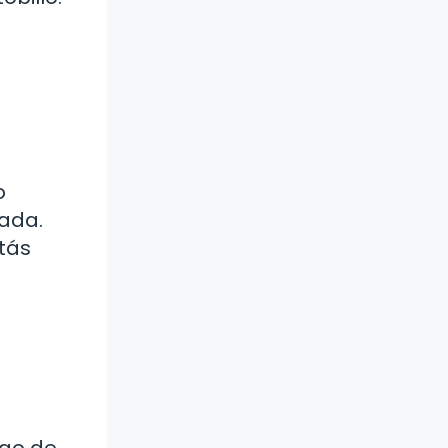
o
tada.
tás