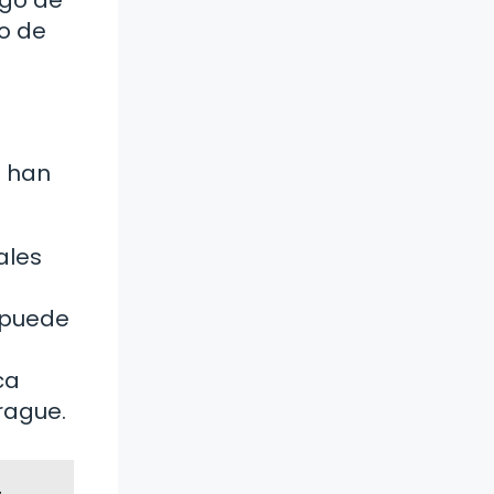
ngo de
o de
e han
ales
 puede
ca
rague.