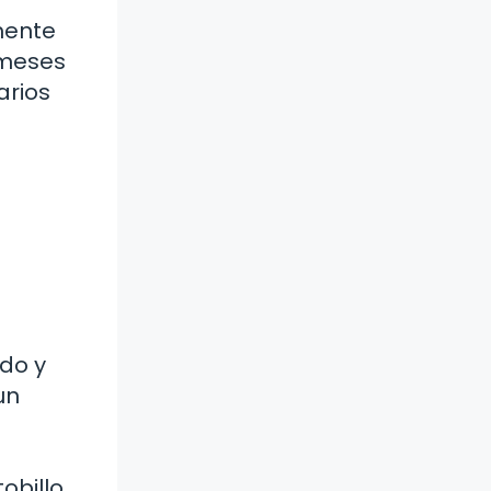
mente
 meses
arios
a
do y
un
obillo.