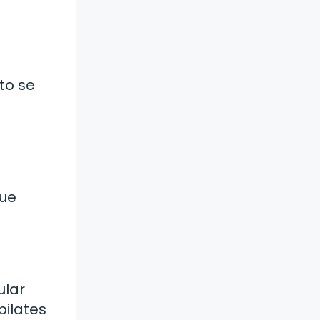
to se
que
ular
pilates