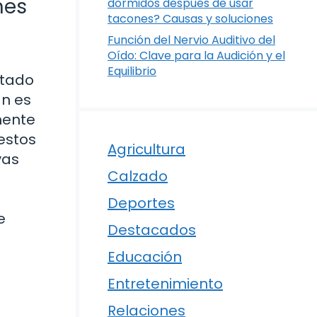
nes
dormidos después de usar
tacones? Causas y soluciones
Función del Nervio Auditivo del
Oído: Clave para la Audición y el
Equilibrio
ntado
an es
mente
estos
Agricultura
vas
Calzado
Deportes
e
Destacados
Educación
Entretenimiento
Relaciones