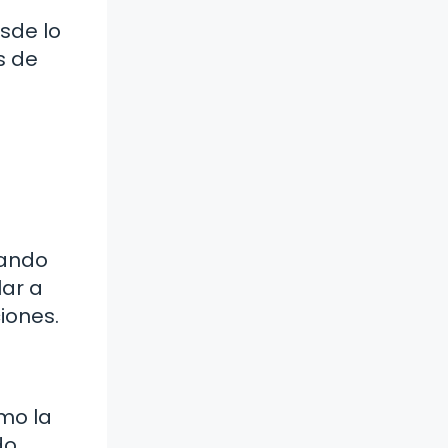
sde lo
s de
uando
lar a
iones.
omo la
do