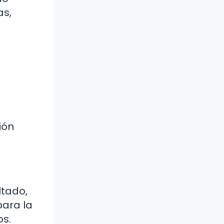
as,
ión
ltado,
para la
os.