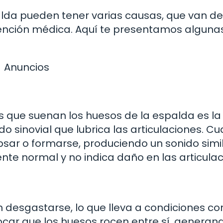
lda pueden tener varias causas, que van de
tención médica. Aquí te presentamos alguna
Anuncios
 que suenan los huesos de la espalda es la
do sinovial que lubrica las articulaciones. C
sar o formarse, produciendo un sonido simi
te normal y no indica daño en las articulac
n desgastarse, lo que lleva a condiciones c
ocar que los huesos rocen entre sí, generan