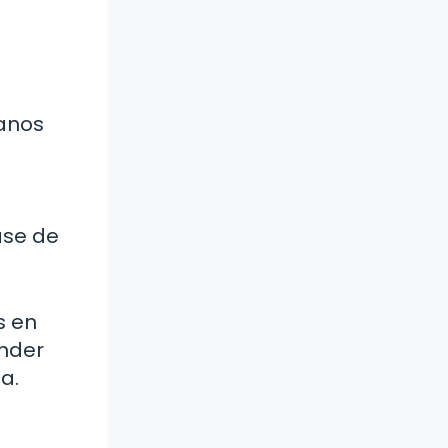
u
ganos
ase de
s en
nder
a.