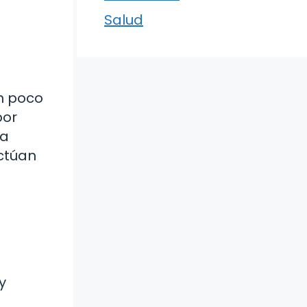
Salud
n poco
por
ra
actúan
y