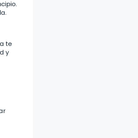
cipio.
la.
a te
d y
ar