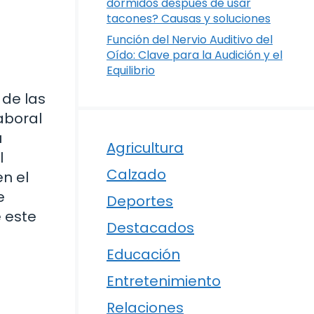
dormidos después de usar
tacones? Causas y soluciones
Función del Nervio Auditivo del
Oído: Clave para la Audición y el
Equilibrio
 de las
aboral
u
Agricultura
l
Calzado
en el
e
Deportes
e este
Destacados
Educación
Entretenimiento
Relaciones