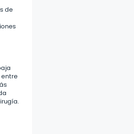
s de
iones
baja
 entre
más
ada
irugía.