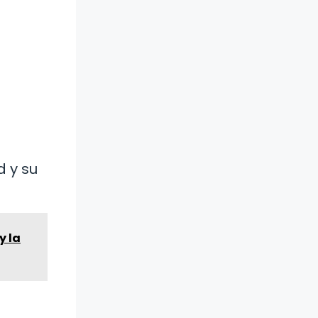
d y su
y la