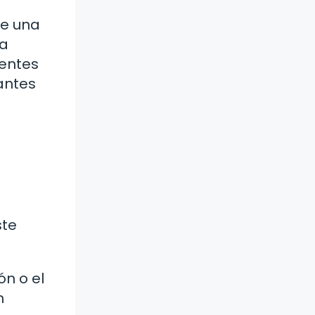
ce una
ía
ientes
antes
ste
ón o el
n