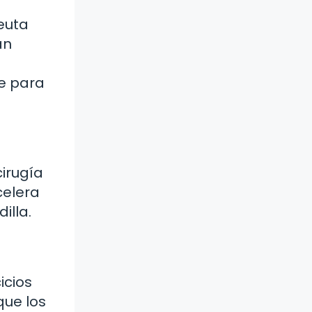
peuta
an
te para
irugía
celera
illa.
icios
que los