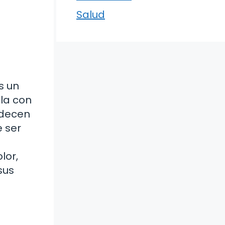
Salud
s un
lla con
adecen
e ser
lor,
sus