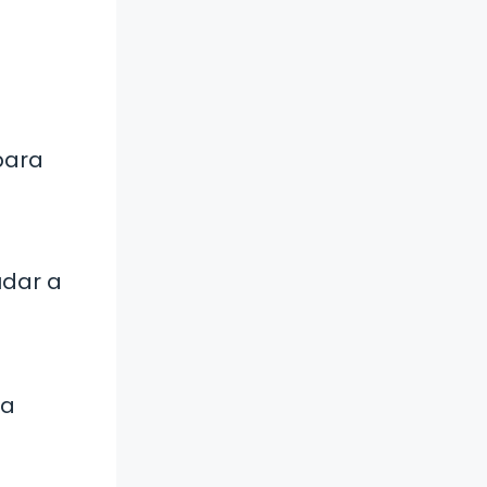
para
udar a
la