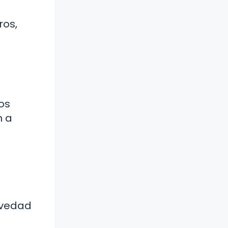
ros,
os
n a
avedad