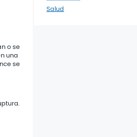
Salud
an o se
en una
ince se
uptura.