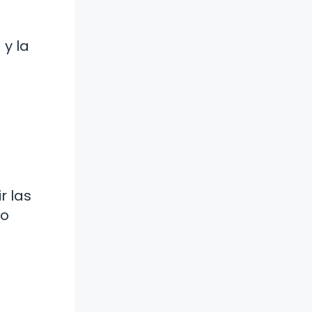
 y la
r las
go