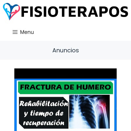
Saltar
al
contenido
Menu
Anuncios