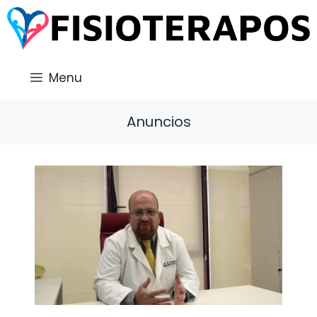
Saltar
al
contenido
Menu
Anuncios