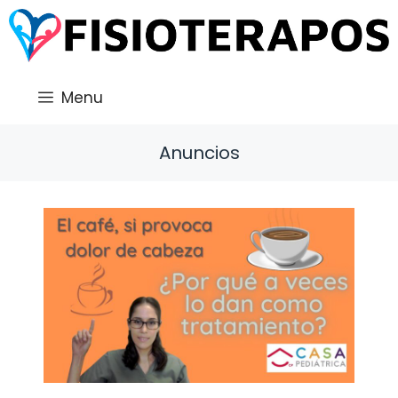
Saltar
al
contenido
Menu
Anuncios