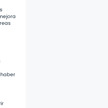
s
 mejora
areas
s
l haber
ir