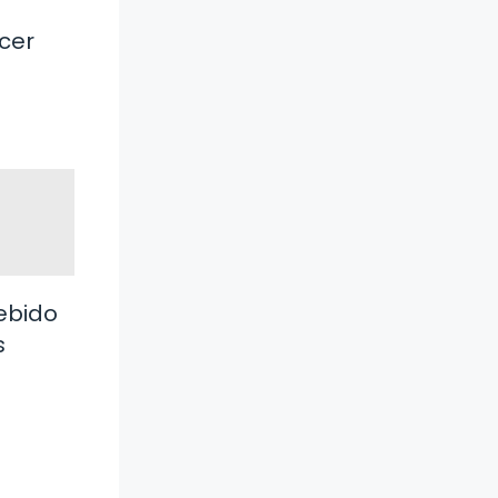
cer
debido
s