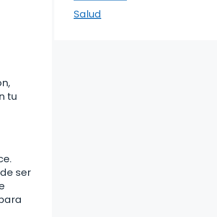
Salud
n,
n tu
ce.
ede ser
e
 para