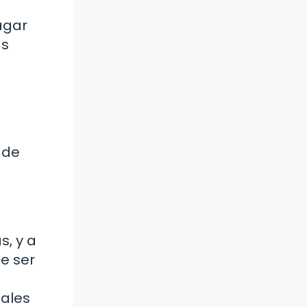
agar
as
 de
s, y a
e ser
nales