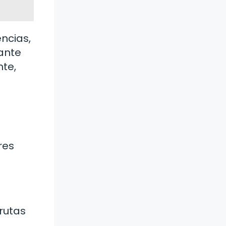
ncias,
tante
te,
res
rutas