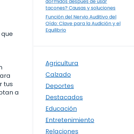
dormidos después de usar
tacones? Causas y soluciones
Función del Nervio Auditivo del
Oído: Clave para la Audición y el
Equilibrio
 que
Agricultura
n
Calzado
para
r tus
Deportes
ptan a
Destacados
Educación
Entretenimiento
Relaciones