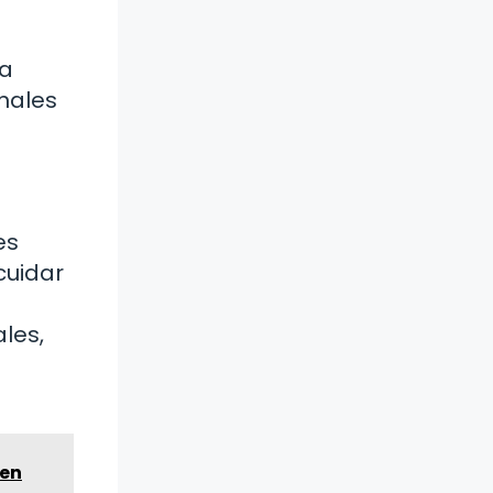
la
nales
es
cuidar
ales,
e
 en