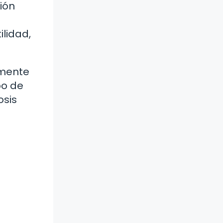
ión
lidad,
amente
po de
osis