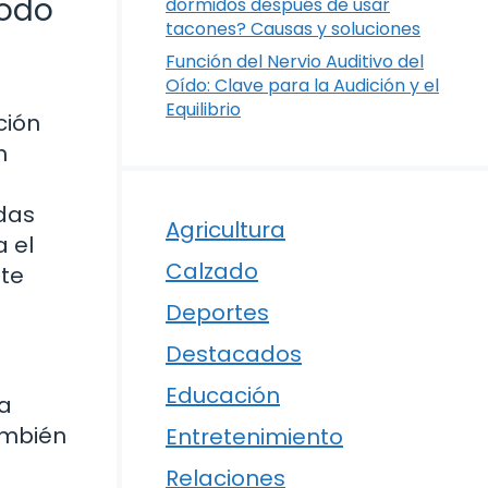
Todo
dormidos después de usar
tacones? Causas y soluciones
Función del Nervio Auditivo del
Oído: Clave para la Audición y el
Equilibrio
ción
n
udas
Agricultura
a el
Calzado
 te
Deportes
Destacados
Educación
ía
ambién
Entretenimiento
Relaciones