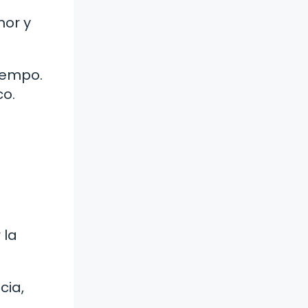
mor y
iempo.
co.
 la
cia,