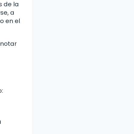
 de la
se, a
o en el
 notar
:
a