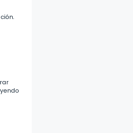
ción.
rar
luyendo